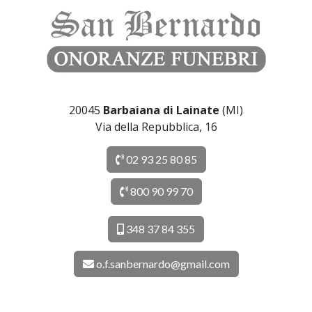
20045
Barbaiana di Lainate
(MI)
Via della Repubblica, 16
02 93 25 80 85
800 90 99 70
348 37 84 355
o.f.sanbernardo@gmail.com