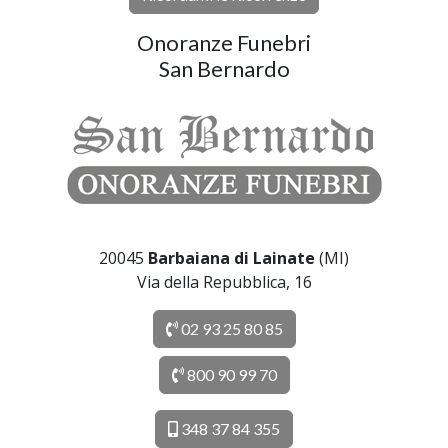
Onoranze Funebri
San Bernardo
20045
Barbaiana di Lainate
(MI)
Via della Repubblica, 16
02 93 25 80 85
800 90 99 70
348 37 84 355