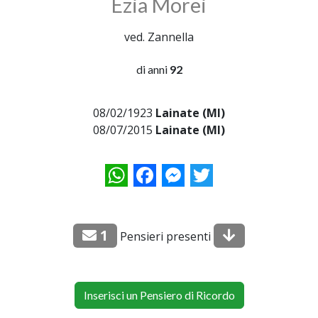
Ezia Morei
ved. Zannella
di anni
92
08/02/1923
Lainate (MI)
08/07/2015
Lainate (MI)
WhatsApp
Facebook
Messenger
Twitter
1
Pensieri presenti
Inserisci un Pensiero di Ricordo