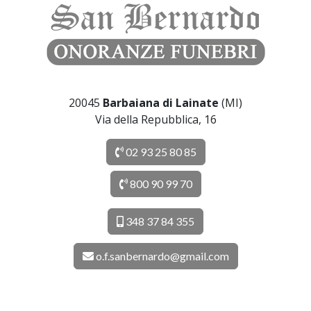
20045
Barbaiana di Lainate
(MI)
Via della Repubblica, 16
02 93 25 80 85
800 90 99 70
348 37 84 355
o.f.sanbernardo@gmail.com