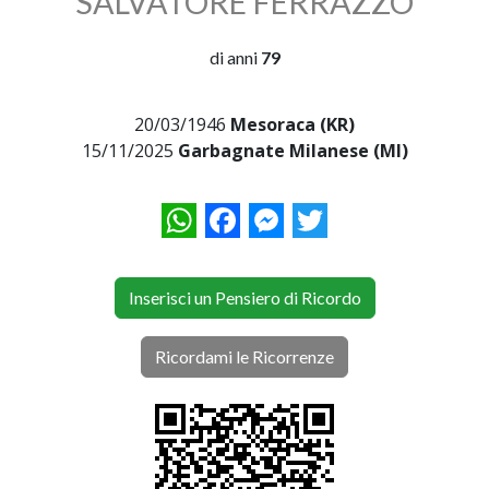
SALVATORE FERRAZZO
di anni
79
20/03/1946
Mesoraca (KR)
15/11/2025
Garbagnate Milanese (MI)
WhatsApp
Facebook
Messenger
Twitter
Inserisci un Pensiero di Ricordo
Ricordami le Ricorrenze