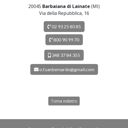
20045
Barbaiana di Lainate
(MI)
Via della Repubblica, 16
02 93 25 80 85
800 90 99 70
348 37 84 355
o.f.sanbernardo@gmail.com
Torna indietro