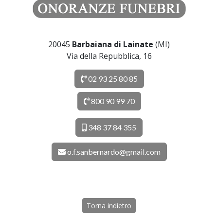
20045
Barbaiana di Lainate
(MI)
Via della Repubblica, 16
02 93 25 80 85
800 90 99 70
348 37 84 355
o.f.sanbernardo@gmail.com
Torna indietro