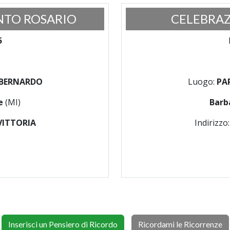
NTO ROSARIO
CELEBRAZ
5
 BERNARDO
Luogo:
PA
te
(MI)
Barb
VITTORIA
Indirizzo
Inserisci un Pensiero di Ricordo
Ricordami le Ricorrenze