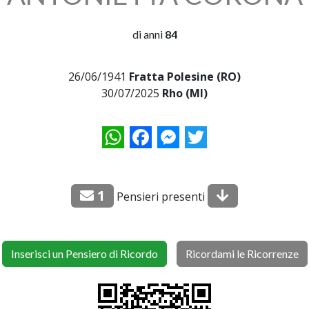
di anni
84
26/06/1941
Fratta Polesine (RO)
30/07/2025
Rho (MI)
WhatsApp
Facebook
Messenger
Twitter
1
Pensieri presenti
Inserisci un Pensiero di Ricordo
Ricordami le Ricorrenze